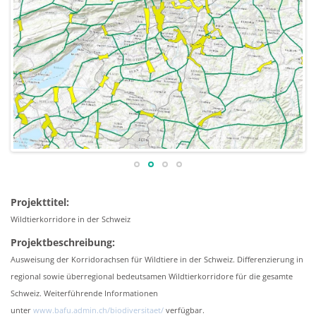
Projekttitel:
Wildtierkorridore in der Schweiz
Projektbeschreibung:
Ausweisung der Korridorachsen für Wildtiere in der Schweiz. Differenzierung in
regional sowie überregional bedeutsamen Wildtierkorridore für die gesamte
Schweiz. Weiterführende Informationen
unter
www.bafu.admin.ch/biodiversitaet/
verfügbar.