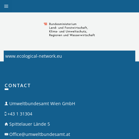
Navigation
Navigation
Zum
Inhalt
aufklappen
springen
www.ecological-network.eu
CONTACT
Umweltbundesamt Wien GmbH
+43 1 31304
Spittelauer Lände 5
Office@umweltbundesamt.at