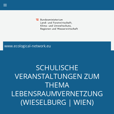
Navigation
Navigation
Zum
Inhalt
aufklappen
springen
www.ecological-network.eu
SCHULISCHE
VERANSTALTUNGEN ZUM
THEMA
LEBENSRAUMVERNETZUNG
(WIESELBURG | WIEN)